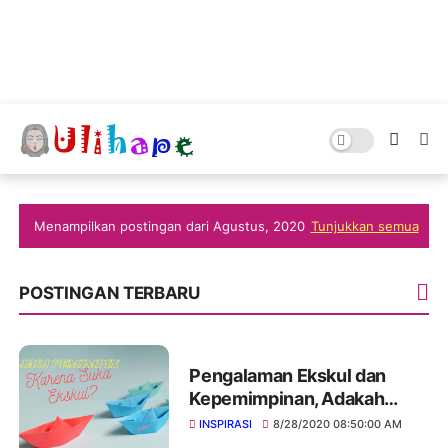
Menampilkan postingan dari Agustus, 2020
Tunjukkan semua
POSTINGAN TERBARU
Pengalaman Ekskul dan
Kepemimpinan, Adakah
Korelasinya?
INSPIRASI
8/28/2020 08:50:00 AM