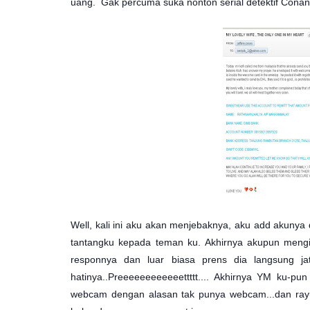
uang. Gak percuma suka nonton serial detektif Conan,
Well, kali ini aku akan menjebaknya, aku add akuny
tantangku kepada teman ku. Akhirnya akupun mengir
responnya dan luar biasa prens dia langsung ja
hatinya..Preeeeeeeeeeeettttt.... Akhirnya YM ku-pu
webcam dengan alasan tak punya webcam...dan rayu