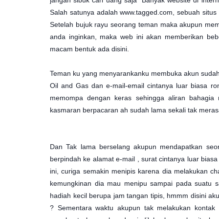
jangan sibuk cari uang saja" Banyak website di in
Salah satunya adalah www.tagged.com, sebuah situ
Setelah bujuk rayu seorang teman maka akupun membu
anda inginkan, maka web ini akan memberikan bebe
macam bentuk ada disini.
Teman ku yang menyarankanku membuka akun sudah me
Oil and Gas dan e-mail-email cintanya luar biasa 
memompa dengan keras sehingga aliran bahagia ma
kasmaran berpacaran ah sudah lama sekali tak merasa
Dan Tak lama berselang akupun mendapatkan seora
berpindah ke alamat e-mail , surat cintanya luar bia
ini, curiga semakin menipis karena dia melakukan c
kemungkinan dia mau menipu sampai pada suatu sa
hadiah kecil berupa jam tangan tipis, hmmm disini ak
? Sementara waktu akupun tak melakukan kontak