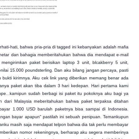
ati-hati, bahwa pria-pria di tagged ini kebanyakan adalah mafia
gemetar dan bahagia memberitahukan bahwa dia mendapat e-mail
engirimkan paket berisikan laptop 3 unit, blcakberry 5 unit,
ilai 15.000 poundsterling. Dan aku bilang jangan percaya, pasti
an bukti kirimnya. Aku cek link yang diberikan memang benar ada
anya paket akan tiba dalam 3 hari kedepan. Hari pertama kami
e...kamipun sudah berbagi isi paket itu pokoknya aku bagi ya
 dari Malaysia meberitahukan bahwa paket terpaksa ditahan
mbayar 1.000 USD barulah paketnya bisa sampai di Indonesia.
angan bayar apapun" pastilah ini sebuah penipuan. Temankupun
manku masih saja mendapat telpon bahwa dia tak perlu membayar
mberikan nomor rekeningnya, berharap aku segera memberinya