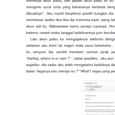
membuat akun palsu, dan jadilah akun palsu itu ku 
mengirim surat cinta yang bahasanya berbeda den
dibuatnya" . Aku masih berpikiran positif mungkin d
membesar ketika tiba-tiba dia meminta kado ulang t
akun asli ku, Wakwawww kamu penipu rupanya. Hmm.
ketemu cewek maka tanggal kelahirannya pun berub
.. Lalu akun palsu ku mengajaknya webcam denga
sebelum aku kirim ke negeri india sana hehehehe...
ku...senyum dia sambil memberi ciuman jarak jau
"darling..where is ur cam ?"...sabar jawabku...aku pu
wajahku..dia sadar aku telah mengetahui kedoknya dan
balas "teganya kau menipu ku ?" What? siapa yang p