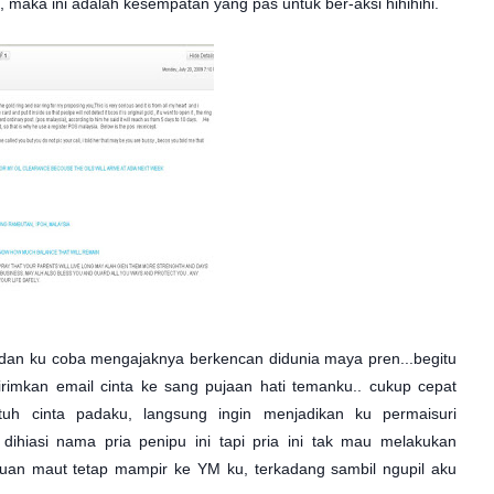
 maka ini adalah kesempatan yang pas untuk ber-aksi hihihihi.
a dan ku coba mengajaknya berkencan didunia maya pren...begitu
imkan email cinta ke sang pujaan hati temanku.. cukup cepat
tuh cinta padaku, langsung ingin menjadikan ku permaisuri
n dihiasi nama pria penipu ini tapi pria ini tak mau melakukan
an maut tetap mampir ke YM ku, terkadang sambil ngupil aku