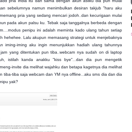
add pria india itu dan sama dengan akun asliku dia pun mulai
gan sebelumnya namun menimbulkan desiran takjub "haru aku
ia memang pria yang sedang mencari jodoh..dan kecurigaan mulai
ahun pada akun palsu ku. Tebak saja tanggalnya berbeda dengan
...modus penipu ini adalah meminta kado ulang tahun setiap
ah hehehee. Lalu akupun memasang strategi untuk menjebaknya
n iming-iming aku ingin menunjukkan hadiah ulang tahunnya
 jam yang ditentukan pun tiba..webcam nya sudah on di laptop
h, istilah kanda anakku "kiss bye"...dan dia pun mengetik
n meng-invite dia melihat wajahku dan betapa kagetnya dia melihat
 tiba-tiba saja webcam dan YM nya offline...aku sms dia dan dia
enipu yak?