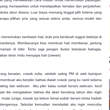
ternet yang menawarkan cara mudah untuk menemukan pasangan.
s yang menawarkan untuk mendapatkan kenalan dan perjodohan.
ka akun disana. Luar biasa memang tinggal pilih kriteria yang
rapa pilihan pria yang sesuai selera anda, semua model dan
nemukan tambatan hati, bule pria berdarah inggris bekerja di
romantisnya. Membacanya bisa membuat hati membesar, jantung
mpir di bibir. Tentu saja pengen ikutan ketularan bahagia,
kan desir rindu menyapa hati (cieeee)
ng kenalan, cowok india, setelah saling PM di web kamipun
sa membuat aku berpikir bahwa dialah cowok yang ku nanti selama
hatting dan webcam. Aku pikir kalau sudah berani webcam, kecil
at dia mengatakan bahwa dia akan berulang tahun dan ingin
u mulai curiga, masak iya belum kenal sudah berani minta hadiah
 dengannya. Sebulan kemudian mendadak aku ingin mencoba