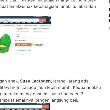
heh. Dari lima item ini adalah harga paling murah
 buat emak-emak kebahagiaan anak itu lebih dari
gan anak,
Susu Lactogen
, jarang-jarang ada
 ditawarkan Lazada jauh lebih murah. Kedua anakku
ang mereka mengkonsumsi susu Lactogen 3
membuat emaknya pengen langsung beli.