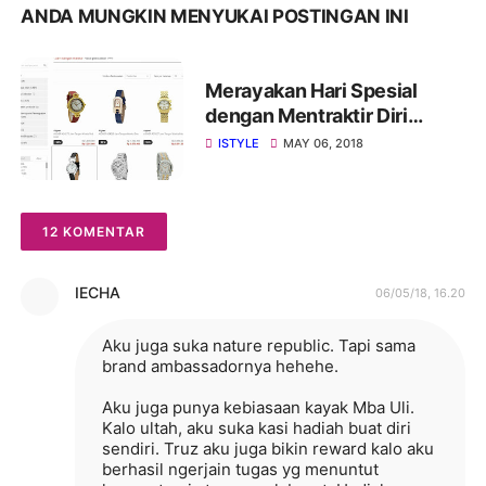
ANDA MUNGKIN MENYUKAI POSTINGAN INI
Merayakan Hari Spesial
dengan Mentraktir Diri
Sendiri
ISTYLE
MAY 06, 2018
12 KOMENTAR
IECHA
06/05/18, 16.20
Aku juga suka nature republic. Tapi sama
brand ambassadornya hehehe.
Aku juga punya kebiasaan kayak Mba Uli.
Kalo ultah, aku suka kasi hadiah buat diri
sendiri. Truz aku juga bikin reward kalo aku
berhasil ngerjain tugas yg menuntut