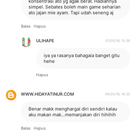
konsentrasi ato yg agak berat. Hadiahnya
simpel. Sebates boleh main game seharian
ato jajan mie ayam. Tapi udah seneng aj
Balas
Hapus
ULIHAPE
07/05/18, 15.36
iya ya rasanya bahagaia banget gitu
hehe
Hapus
WWW.HIDAYATINUR.COM
06/05/18, 16.35
Benar makk menghargai diri sendiri kalau
aku makan mak...memanjakan diri hihihih
Balas
Hapus