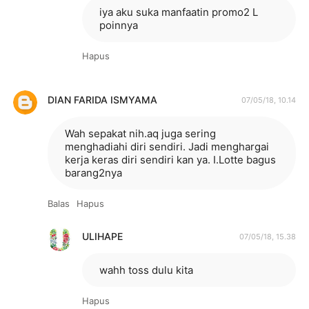
iya aku suka manfaatin promo2 L
poinnya
Hapus
DIAN FARIDA ISMYAMA
07/05/18, 10.14
Wah sepakat nih.aq juga sering
menghadiahi diri sendiri. Jadi menghargai
kerja keras diri sendiri kan ya. I.Lotte bagus
barang2nya
Balas
Hapus
ULIHAPE
07/05/18, 15.38
wahh toss dulu kita
Hapus