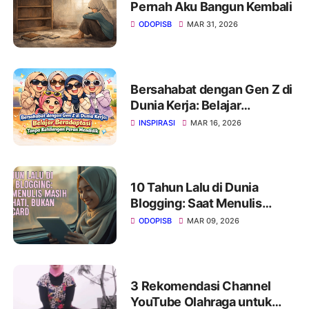
Pernah Aku Bangun Kembali
ODOPISB
MAR 31, 2026
Bersahabat dengan Gen Z di
Dunia Kerja: Belajar
Beradaptasi Tanpa
INSPIRASI
MAR 16, 2026
Kehilangan Peran Mendidik
10 Tahun Lalu di Dunia
Blogging: Saat Menulis
Masih Soal Hati, Bukan Rate
ODOPISB
MAR 09, 2026
Card
3 Rekomendasi Channel
YouTube Olahraga untuk