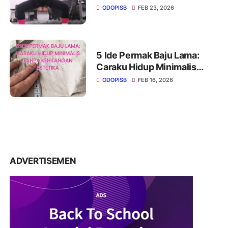
Usia 40+
ODOPISB
FEB 23, 2026
5 Ide Permak Baju Lama:
Caraku Hidup Minimalis
Tanpa Kehilangan Estetika
ODOPISB
FEB 16, 2026
ADVERTISEMEN