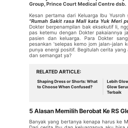
Group, Prince Court Medical Centre dsb.
Kesan pertama dari Keluarga Ibu Yusroh
"Rumah Sakit rasa Mall kata Yuk Meri pu
Dokter berpenampilan bak eksekutif li, ng
pas ketemu dengan Dokter pakaiannya ja
pasien dan keluarga. Para Dokter sang
pesankan 'selepas kemo jom jalan-jalan 
punya energi positif. Begitulah cerita ya
dan semangat ya?
RELATED ARTICLE
Shaping Dress or Shorts: What
Lebih Glow
to Choose When Confused?
Glow Seru
Terbaik
5 Alasan Memilih Berobat Ke RS Gl
Banyak yang bertanya kenapa harus ke Ma
Dari cerita Ibu dan keluarganya aku bis