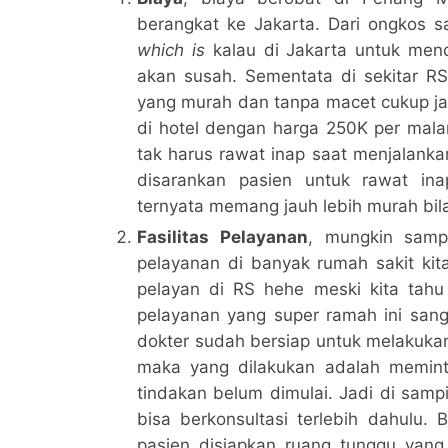
berangkat ke Jakarta. Dari ongkos s
which is
kalau di Jakarta untuk me
akan susah. Sementata di sekitar RS
yang murah dan tanpa macet cukup jala
di hotel dengan harga 250K per malam
tak harus rawat inap saat menjalanka
disarankan pasien untuk rawat ina
ternyata memang jauh lebih murah bil
Fasilitas Pelayanan
, mungkin samp
pelayanan di banyak rumah sakit kita
pelayan di RS hehe meski kita tahu
pelayanan yang super ramah ini san
dokter sudah bersiap untuk melakuka
maka yang dilakukan adalah memint
tindakan belum dimulai. Jadi di samp
bisa berkonsultasi terlebih dahulu.
pasien disiapkan ruang tunggu yan