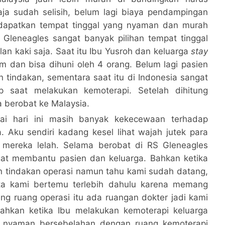
aja sudah selisih, belum lagi biaya pendampingan
ndapatkan tempat tinggal yang nyaman dan murah
 Gleneagles sangat banyak pilihan tempat tinggal
n kaki saja. Saat itu Ibu Yusroh dan keluarga
stay
 dan bisa dihuni oleh 4 orang. Belum lagi pasien
n tindakan, sementara saat itu di Indonesia sangat
p saat melakukan kemoterapi. Setelah dihitung
a berobat ke Malaysia.
ai hari ini masih banyak kekecewaan terhadap
. Aku sendiri kadang kesel lihat wajah jutek para
 mereka lelah. Selama berobat di RS Gleneagles
gat membantu pasien dan keluarga. Bahkan ketika
n tindakan operasi namun tahu kami sudah datang,
a kami bertemu terlebih dahulu karena memang
ing ruang operasi itu ada ruangan dokter jadi kami
 Bahkan ketika Ibu melakukan kemoterapi keluarga
g nyaman bersebelahan dengan ruang kemoterapi