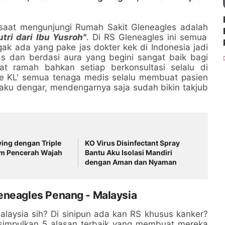
 saat mengunjungi Rumah Sakit Gleneagles adalah
tri dari Ibu Yusroh"
. Di RS Gleneagles ini semua
gak ada yang pake jas dokter kek di Indonesia jadi
s dan berdasi aura yang begini sangat baik bagi
at ramah bahkan setiap berkonsultasi selalu di
ke KL' semua tenaga medis selalu membuat pasien
ng aku dengar, mendengarnya saja sudah bikin takjub
ing dengan Triple
KO Virus Disinfectant Spray
m Pencerah Wajah
Bantu Aku Isolasi Mandiri
dengan Aman dan Nyaman
eneagles Penang - Malaysia
laysia sih? Di sinipun ada kan RS khusus kanker?
a simpulkan 5 alasan terbaik yang membuat mereka