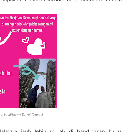
a Healthcare Travel Council
alaysia jauh lebih murah di bandingkan harus