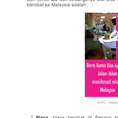
berobat ke Malaysia adalah :
MHTC - Malaysi
Biaya
, biaya berobat di Penang M