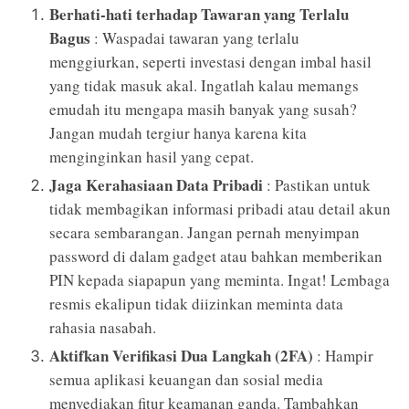
Berhati-hati terhadap Tawaran yang Terlalu
Bagus
: Waspadai tawaran yang terlalu
menggiurkan, seperti investasi dengan imbal hasil
yang tidak masuk akal. Ingatlah kalau memangs
emudah itu mengapa masih banyak yang susah?
Jangan mudah tergiur hanya karena kita
menginginkan hasil yang cepat.
Jaga Kerahasiaan Data Pribadi
: Pastikan untuk
tidak membagikan informasi pribadi atau detail akun
secara sembarangan. Jangan pernah menyimpan
password di dalam gadget atau bahkan memberikan
PIN kepada siapapun yang meminta. Ingat! Lembaga
resmis ekalipun tidak diizinkan meminta data
rahasia nasabah.
Aktifkan Verifikasi Dua Langkah (2FA)
: Hampir
semua aplikasi keuangan dan sosial media
menyediakan fitur keamanan ganda. Tambahkan