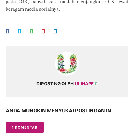
pada OJK, banyak cara mudah menjangkau OJK lewat
beragam media sosialnya.
DIPOSTING OLEH
ULIHAPE
ANDA MUNGKIN MENYUKAI POSTINGAN INI
1 KOMENTAR