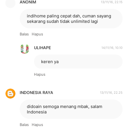
ANONIM
13/11/16, 22.15
indihome paling cepat dah, cuman sayang
sekarang sudah tidak unlimited lagi
Balas
Hapus
ULIHAPE
14/11/16, 10.10
keren ya
Hapus
INDONESIA RAYA
13/11/16, 22.25
didoain semoga menang mbak, salam
Indonesia
Balas
Hapus