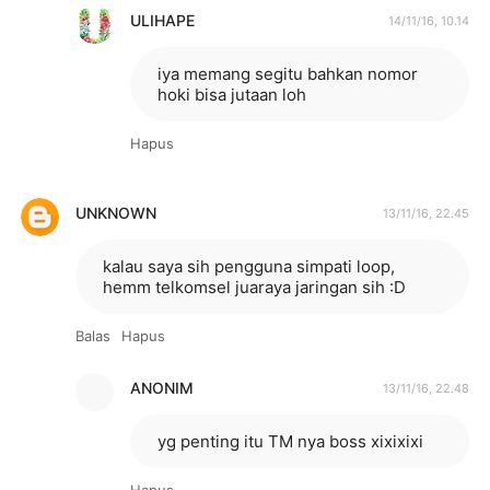
ULIHAPE
14/11/16, 10.14
iya memang segitu bahkan nomor
hoki bisa jutaan loh
Hapus
UNKNOWN
13/11/16, 22.45
kalau saya sih pengguna simpati loop,
hemm telkomsel juaraya jaringan sih :D
Balas
Hapus
ANONIM
13/11/16, 22.48
yg penting itu TM nya boss xixixixi
Hapus