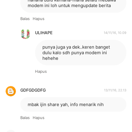
modem ini loh untuk mengupdate berita
Balas
Hapus
ULIHAPE
14/11/16, 10.09
punya juga ya dek..keren banget
dulu kalo sdh punya modem ini
hehehe
Hapus
GDFGDGDFG
13/11/16, 22.13
mbak ijin share yah, info menarik nih
Balas
Hapus