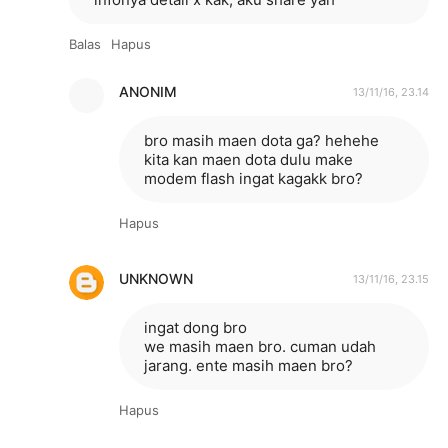
Balas
Hapus
ANONIM
13/11/16, 23.14
bro masih maen dota ga? hehehe
kita kan maen dota dulu make
modem flash ingat kagakk bro?
Hapus
UNKNOWN
13/11/16, 23.15
ingat dong bro
we masih maen bro. cuman udah
jarang. ente masih maen bro?
Hapus