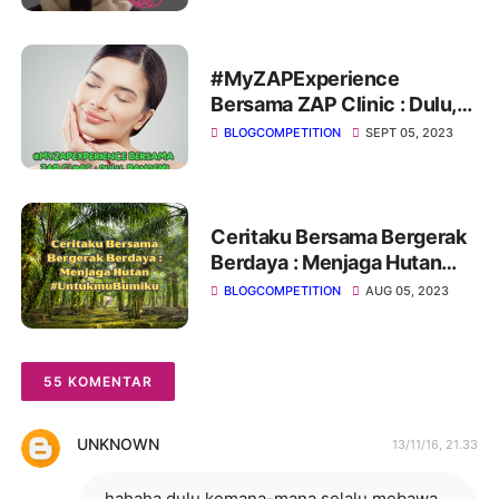
#MyZAPExperience
Bersama ZAP Clinic : Dulu,
Pandemi Hingga Kini
BLOGCOMPETITION
SEPT 05, 2023
Ceritaku Bersama Bergerak
Berdaya : Menjaga Hutan
#UntukmuBumiku
BLOGCOMPETITION
AUG 05, 2023
55 KOMENTAR
UNKNOWN
13/11/16, 21.33
hahaha dulu kemana-mana selalu mebawa