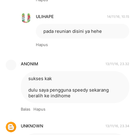
ULIHAPE
14/11/16, 10.15
pada reunian disini ya hehe
Hapus
ANONIM
13/11/16, 23.32
sukses kak
dulu saya pengguna speedy sekarang
beralih ke indihome
Balas
Hapus
UNKNOWN
13/11/16, 23.34