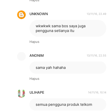
UNKNOWN
13/11/16, 22.49
wkwkwk sama bos saya juga
pengguna setianya itu
Hapus
ANONIM
13/11/16, 22.55
sama yah hahaha
Hapus
ULIHAPE
14/11/16, 10.14
semua pengguna produk telkom