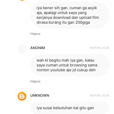
iya bener sih gan. cuman ga asyik
aja, apalagi untuk saya yang
kerjanya download dan upload film
dirasa kurang itu gan 200giga
Hapus
ANONIM
14/11/16, 01.29
wah kl begitu mah iya gan, kalau
saya cuman untuk browsing sama
nonton youtube aje jd cukup deh
Hapus
UNKNOWN
14/11/16, 01.30
iya susai kebutuhan kal gitu gan