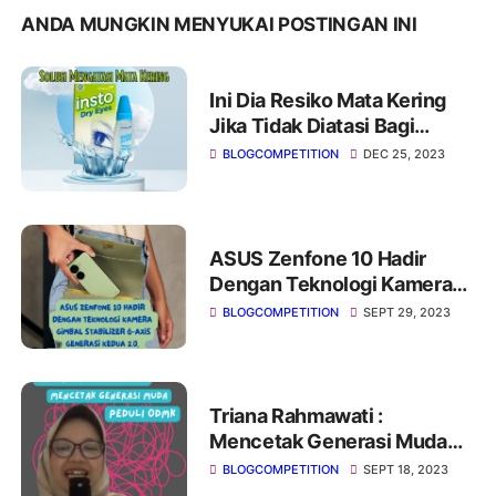
ANDA MUNGKIN MENYUKAI POSTINGAN INI
Ini Dia Resiko Mata Kering
Jika Tidak Diatasi Bagi
Pengendara Motor
BLOGCOMPETITION
DEC 25, 2023
ASUS Zenfone 10 Hadir
Dengan Teknologi Kamera
Gimbal Stabilizer 6-Axis
BLOGCOMPETITION
SEPT 29, 2023
Generasi Kedua 2.0,
Abadikan Momen Tanpa
Blur!
Triana Rahmawati :
Mencetak Generasi Muda
Peduli ODMK
BLOGCOMPETITION
SEPT 18, 2023