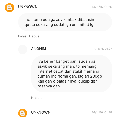
UNKNOWN
14/11/16, 01.25
indihome uda ga asyik mbak dibatasin
quota sekarang sudah ga unlimited lg
Balas
Hapus
ANONIM
14/11/16, 01.27
iya bener banget gan. sudah ga
asyik sekarang mah. tp memang
internet cepat dan stabil memang
cuman indihome gan. lagian 200gb
kan gan dibatasinnya, cukup deh
rasanya gan
Hapus
UNKNOWN
14/11/16, 01.28