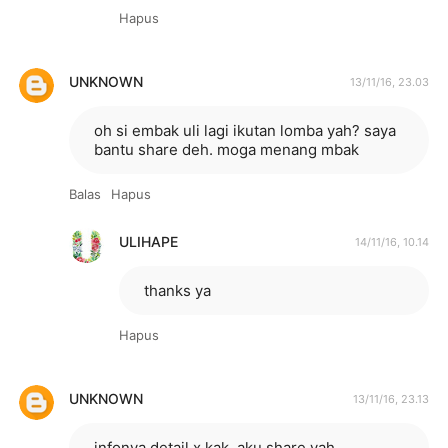
Hapus
UNKNOWN
13/11/16, 23.03
oh si embak uli lagi ikutan lomba yah? saya
bantu share deh. moga menang mbak
Balas
Hapus
ULIHAPE
14/11/16, 10.14
thanks ya
Hapus
UNKNOWN
13/11/16, 23.13
infonya detail x kak, aku share yah