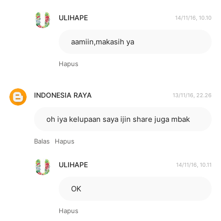
ULIHAPE
14/11/16, 10.10
aamiin,makasih ya
Hapus
INDONESIA RAYA
13/11/16, 22.26
oh iya kelupaan saya ijin share juga mbak
Balas
Hapus
ULIHAPE
14/11/16, 10.11
OK
Hapus