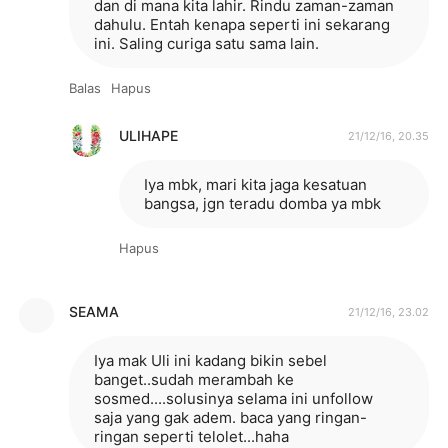
dan di mana kita lahir. Rindu zaman-zaman
dahulu. Entah kenapa seperti ini sekarang
ini. Saling curiga satu sama lain.
Balas
Hapus
ULIHAPE
21/12/16, 20.35
Iya mbk, mari kita jaga kesatuan
bangsa, jgn teradu domba ya mbk
Hapus
SEAMA
21/12/16, 23.02
Iya mak Uli ini kadang bikin sebel
banget..sudah merambah ke
sosmed....solusinya selama ini unfollow
saja yang gak adem. baca yang ringan-
ringan seperti telolet...haha