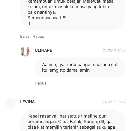
kemampuan untuk belajar. Melewati masa
kelam, untuk masuk ke masa yang lebih
baik nantinya.
Semangaaaaaattt!!!!
:)
Balas
Hapus
ULIHAPE
21/12/16, 17.53
Aamiin, iya rindu banget suasana spt
itu, smg ttp damai amin
Hapus
LEVINA
21/12/16, 19.27
Kesel rasanya lihat status timeline pun
perbincangan. Cina, Batak, Sunda, dll, ga
bisa kita memilih terlahir sebagai suku apa