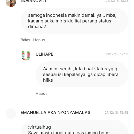
NOVANOVILI
21/12/16, 13.12
semoga indonesia makin damai..ya... mba,
kadang suka miris klo liat perang status
dimana2
Balas
Hapus
ULIHAPE
21/12/16, 17.52
Aamiin, sedih , kita buat status yg g
sesuai isi kepalanya lgs dicap liberal
hiiks
Hapus
EMANUELLA AKA NYONYAMALAS
21/12/16, 15.48
:virtualhug
Saya masih ingat dulu, pas jaman bom-