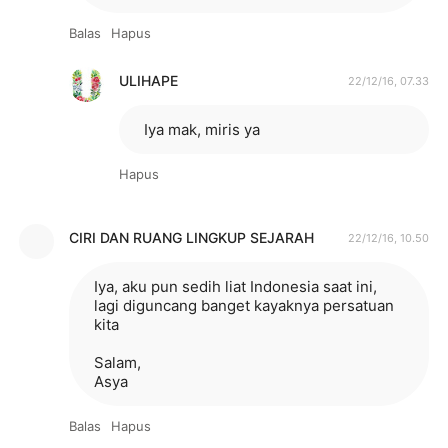
Balas
Hapus
ULIHAPE
22/12/16, 07.33
Iya mak, miris ya
Hapus
CIRI DAN RUANG LINGKUP SEJARAH
22/12/16, 10.50
Iya, aku pun sedih liat Indonesia saat ini,
lagi diguncang banget kayaknya persatuan
kita
Salam,
Asya
Balas
Hapus