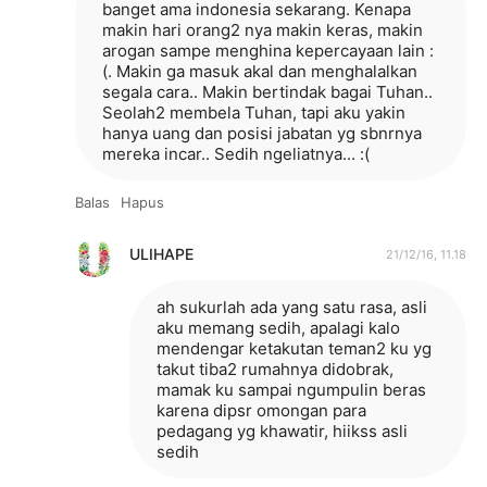
banget ama indonesia sekarang. Kenapa
makin hari orang2 nya makin keras, makin
arogan sampe menghina kepercayaan lain :
(. Makin ga masuk akal dan menghalalkan
segala cara.. Makin bertindak bagai Tuhan..
Seolah2 membela Tuhan, tapi aku yakin
hanya uang dan posisi jabatan yg sbnrnya
mereka incar.. Sedih ngeliatnya... :(
Balas
Hapus
ULIHAPE
21/12/16, 11.18
ah sukurlah ada yang satu rasa, asli
aku memang sedih, apalagi kalo
mendengar ketakutan teman2 ku yg
takut tiba2 rumahnya didobrak,
mamak ku sampai ngumpulin beras
karena dipsr omongan para
pedagang yg khawatir, hiikss asli
sedih