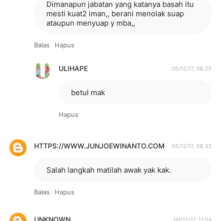
Dimanapun jabatan yang katanya basah itu
mesti kuat2 iman,, berani menolak suap
ataupun menyuap y mba,,
Balas
Hapus
ULIHAPE
05/12/17, 08.25
betul mak
Hapus
HTTPS://WWW.JUNJOEWINANTO.COM
05/12/17, 08.33
Salah langkah matilah awak yak kak.
Balas
Hapus
UNKNOWN
06/12/17, 17.54