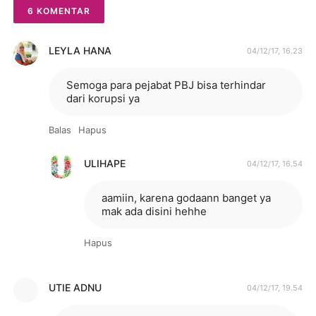
6 KOMENTAR
LEYLA HANA
04/12/17, 16.23
Semoga para pejabat PBJ bisa terhindar
dari korupsi ya
Balas
Hapus
ULIHAPE
04/12/17, 16.54
aamiin, karena godaann banget ya
mak ada disini hehhe
Hapus
UTIE ADNU
04/12/17, 19.54