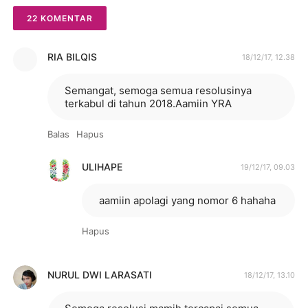
22 KOMENTAR
RIA BILQIS
18/12/17, 12.38
Semangat, semoga semua resolusinya
terkabul di tahun 2018.Aamiin YRA
Balas
Hapus
ULIHAPE
19/12/17, 09.03
aamiin apolagi yang nomor 6 hahaha
Hapus
NURUL DWI LARASATI
18/12/17, 13.10