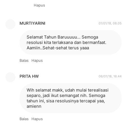
Hapus
MURTIYARINI
01/01/18, 08.05
Selamat Tahun Baruuuuu... Semoga
resolusi kita terlaksana dan bermanfaat.
Aamiin..Sehat-sehat terus yaaa
Balas
Hapus
PRITA HW
06/01/18, 16.44
Wih selamat makk, udah mulai terealisasi
separo, jadi ikut semangat nih. Semoga
tahun ini, sisa resolusinya tercapai yaa,
amienn
Balas
Hapus