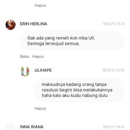
Hapus
ERIN HERLINA
18/12/17, 15.13
Gak ada yang remeh kok mba Uli.
Semoga terwujud semua.
Balas
Hapus
ULIHAPE
19/12/17, 14.59
maksudnya kadang orang tanpa
resolusi begini bisa melakukannya
haha kalo aku kudu nabung dulu
Hapus
INNA RIANA
18/12/17, 16.41