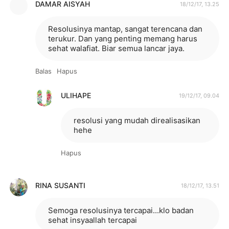
DAMAR AISYAH
18/12/17, 13.25
Resolusinya mantap, sangat terencana dan
terukur. Dan yang penting memang harus
sehat walafiat. Biar semua lancar jaya.
Balas
Hapus
ULIHAPE
19/12/17, 09.04
resolusi yang mudah direalisasikan
hehe
Hapus
RINA SUSANTI
18/12/17, 13.51
Semoga resolusinya tercapai...klo badan
sehat insyaallah tercapai