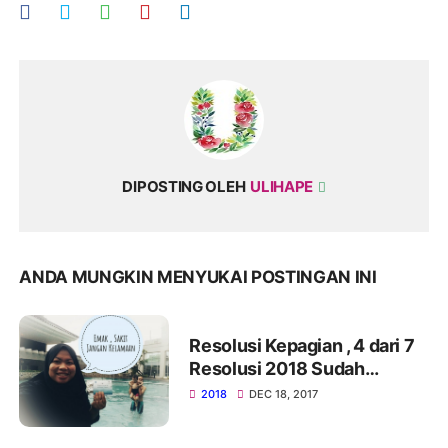
DIPOSTING OLEH
ULIHAPE
ANDA MUNGKIN MENYUKAI POSTINGAN INI
Resolusi Kepagian , 4 dari 7
Resolusi 2018 Sudah
Terlaksana Menjelang Akhir
2018
DEC 18, 2017
Tahun Ini