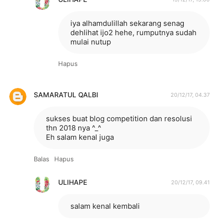
iya alhamdulillah sekarang senag
dehlihat ijo2 hehe, rumputnya sudah
mulai nutup
Hapus
SAMARATUL QALBI
20/12/17, 04.37
sukses buat blog competition dan resolusi
thn 2018 nya ^_^
Eh salam kenal juga
Balas
Hapus
ULIHAPE
20/12/17, 09.41
salam kenal kembali