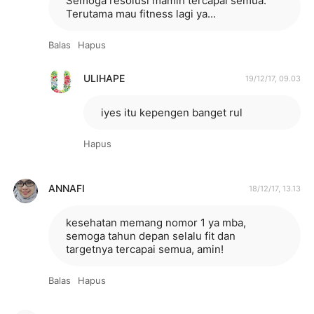
Semoga resolusi mamih tercapai semua.
Terutama mau fitness lagi ya...
Balas
Hapus
ULIHAPE
19/12/17, 09.03
iyes itu kepengen banget rul
Hapus
ANNAFI
18/12/17, 13.13
kesehatan memang nomor 1 ya mba,
semoga tahun depan selalu fit dan
targetnya tercapai semua, amin!
Balas
Hapus