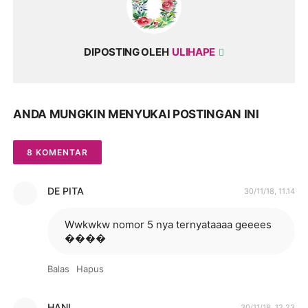
DIPOSTING OLEH
ULIHAPE
ANDA MUNGKIN MENYUKAI POSTINGAN INI
8 KOMENTAR
DE PITA
30/11/18, 11.14
Wwkwkw nomor 5 nya ternyataaaa geeees
����
Balas
Hapus
HANI
30/11/18, 12.23