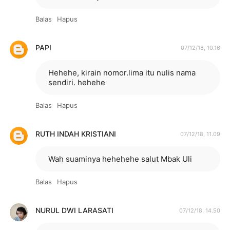
Balas
Hapus
PAPI
07/12/18, 10.16
Hehehe, kirain nomor.lima itu nulis nama
sendiri. hehehe
Balas
Hapus
RUTH INDAH KRISTIANI
07/12/18, 11.09
Wah suaminya hehehehe salut Mbak Uli
Balas
Hapus
NURUL DWI LARASATI
07/12/18, 14.50