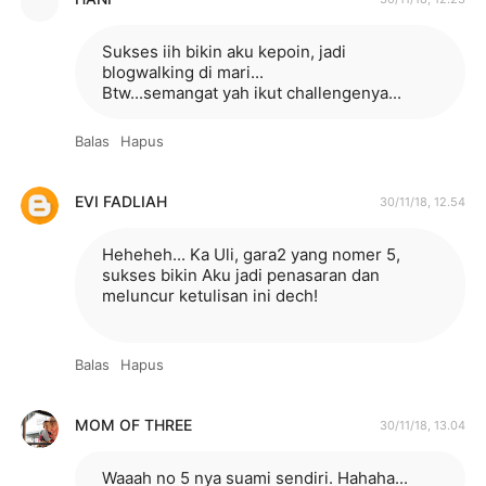
Sukses iih bikin aku kepoin, jadi
blogwalking di mari...
Btw...semangat yah ikut challengenya...
Balas
Hapus
EVI FADLIAH
30/11/18, 12.54
Heheheh... Ka Uli, gara2 yang nomer 5,
sukses bikin Aku jadi penasaran dan
meluncur ketulisan ini dech!
Balas
Hapus
MOM OF THREE
30/11/18, 13.04
Waaah no 5 nya suami sendiri. Hahaha...