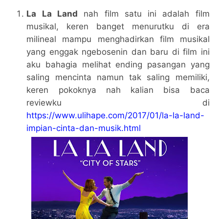
La La Land
nah film satu ini adalah film
musikal, keren banget menurutku di era
milineal mampu menghadirkan film musikal
yang enggak ngebosenin dan baru di film ini
aku bahagia melihat ending pasangan yang
saling mencinta namun tak saling memiliki,
keren pokoknya nah kalian bisa baca
reviewku di
https://www.ulihape.com/2017/01/la-la-land-
impian-cinta-dan-musik.html