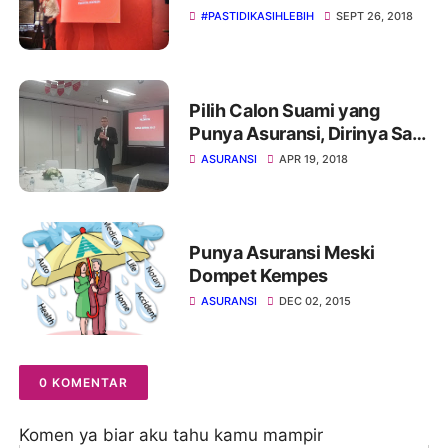
Syariah Generasi Baru
#PASTIDIKASIHLEBIH
SEPT 26, 2018
Pilih Calon Suami yang
Punya Asuransi, Dirinya Saja
dilindungi Apalagi kamu !
ASURANSI
APR 19, 2018
Punya Asuransi Meski
Dompet Kempes
ASURANSI
DEC 02, 2015
0 KOMENTAR
Komen ya biar aku tahu kamu mampir