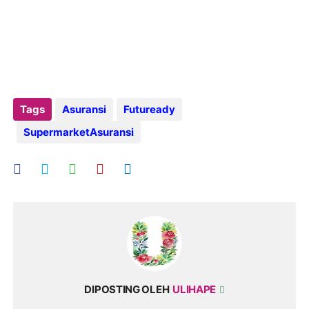
Tags
Asuransi
Futuready
SupermarketAsuransi
DIPOSTING OLEH
ULIHAPE