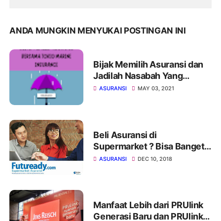
ANDA MUNGKIN MENYUKAI POSTINGAN INI
Bijak Memilih Asuransi dan
Jadilah Nasabah Yang
Smart!
ASURANSI
MAY 03, 2021
Beli Asuransi di
Supermarket ? Bisa Banget
Guys!
ASURANSI
DEC 10, 2018
Manfaat Lebih dari PRUlink
Generasi Baru dan PRUlink