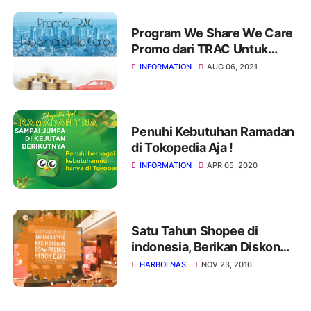
Program We Share We Care
Promo dari TRAC Untuk
Pekerja Esensial dan Kritikal
INFORMATION
AUG 06, 2021
Penuhi Kebutuhan Ramadan
di Tokopedia Aja !
INFORMATION
APR 05, 2020
Satu Tahun Shopee di
indonesia, Berikan Diskon
95% Selama 14 Hari
HARBOLNAS
NOV 23, 2016