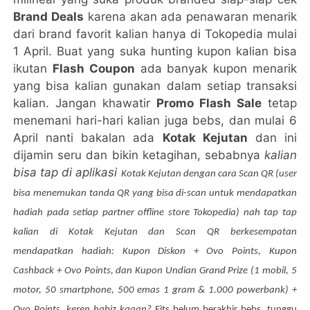
Brand Deals
karena akan ada penawaran menarik
dari brand favorit kalian hanya di Tokopedia mulai
1 April. Buat yang suka hunting kupon kalian bisa
ikutan
Flash Coupon
ada banyak kupon menarik
yang bisa kalian gunakan dalam setiap transaksi
kalian. Jangan khawatir
Promo Flash Sale
tetap
menemani hari-hari kalian juga bebs, dan mulai 6
April nanti bakalan ada
Kotak Kejutan
dan ini
dijamin seru dan bikin ketagihan, sebabnya
kalian
bisa tap di aplikasi
Kotak Kejutan dengan cara 
Scan QR (user 
bisa menemukan tanda QR yang bisa di-scan untuk mendapatkan 
hadiah pada setiap partner offline store Tokopedia) nah tap tap 
kalian di 
Kotak Kejutan dan Scan QR berkesempatan 
mendapatkan hadiah: Kupon Diskon + Ovo Points, Kupon 
Cashback + Ovo Points, dan Kupon Undian Grand Prize (1 mobil, 5 
motor, 50 smartphone, 500 emas 1 gram & 1.000 powerbank) + 
Ovo Points, keren habiz kaaan? 
Eits belum berakhir bebs, tunggu 