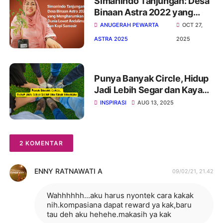
Simanindo Tanjungan: Desa
Binaan Astra 2022 yang
Menebar Harum Andaliman
ANUGERAH PEWARTA
OCT 27,
dan Kopi Samosir ke Dunia
ASTRA 2025
2025
Punya Banyak Circle, Hidup
Jadi Lebih Segar dan Kaya
Wawasan
INSPIRASI
AUG 13, 2025
2 KOMENTAR
ENNY RATNAWATI A
09/02/21, 21.42
Wahhhhhh...aku harus nyontek cara kakak
nih.kompasiana dapat reward ya kak,baru
tau deh aku hehehe.makasih ya kak