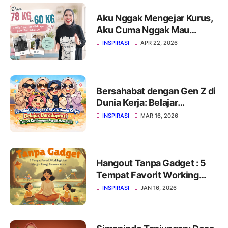
Aku Nggak Mengejar Kurus,
Aku Cuma Nggak Mau
Kehilangan Diriku Sendiri
INSPIRASI
APR 22, 2026
Bersahabat dengan Gen Z di
Dunia Kerja: Belajar
Beradaptasi Tanpa
INSPIRASI
MAR 16, 2026
Kehilangan Peran Mendidik
Hangout Tanpa Gadget : 5
Tempat Favorit Working
Mom Mengisi Energi
INSPIRASI
JAN 16, 2026
Bersama Anak