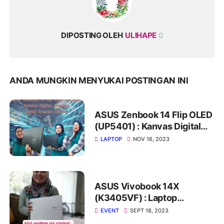
DIPOSTING OLEH
ULIHAPE
ANDA MUNGKIN MENYUKAI POSTINGAN INI
ASUS Zenbook 14 Flip OLED
(UP5401) : Kanvas Digital
Premium untuk Kreator
LAPTOP
NOV 16, 2023
Modern
ASUS Vivobook 14X
(K3405VF) : Laptop
Berkualitas dengan Harga
EVENT
SEPT 18, 2023
Terjangkau