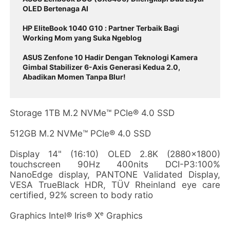
OLED Bertenaga AI
HP EliteBook 1040 G10 : Partner Terbaik Bagi
Working Mom yang Suka Ngeblog
ASUS Zenfone 10 Hadir Dengan Teknologi Kamera
Gimbal Stabilizer 6-Axis Generasi Kedua 2.0,
Abadikan Momen Tanpa Blur!
Storage 1TB M.2 NVMe™ PCIe® 4.0 SSD
512GB M.2 NVMe™ PCIe® 4.0 SSD
Display 14" (16:10) OLED 2.8K (2880x1800)
touchscreen 90Hz 400nits DCI-P3:100%
NanoEdge display, PANTONE Validated Display,
VESA TrueBlack HDR, TÜV Rheinland eye care
certified, 92% screen to body ratio
Graphics Intel® Iris® Xᵉ Graphics