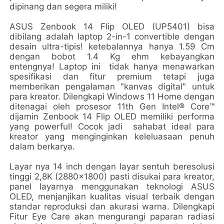
dipinang dan segera miliki!
ASUS Zenbook 14 Flip OLED (UP5401) bisa
dibilang adalah laptop 2-in-1 convertible dengan
desain ultra-tipis! ketebalannya hanya 1.59 Cm
dengan bobot 1.4 Kg ehm kebayangkan
entengnya! Laptop ini tidak hanya menawarkan
spesifikasi dan fitur premium tetapi juga
memberikan pengalaman "kanvas digital" untuk
para kreator. Dilengkapi Windows 11 Home dengan
ditenagai oleh prosesor 11th Gen Intel® Core™
dijamin Zenbook 14 Flip OLED memiliki performa
yang powerful! Cocok jadi sahabat ideal para
kreator yang menginginkan keleluasaan penuh
dalam berkarya.
Layar nya 14 inch dengan layar sentuh beresolusi
tinggi 2,8K (2880x1800) pasti disukai para kreator,
panel layarnya menggunakan teknologi ASUS
OLED, menjanjikan kualitas visual terbaik dengan
standar reproduksi dan akurasi warna. Dilengkapi
Fitur Eye Care akan mengurangi paparan radiasi