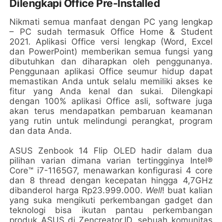
Dilengkapi Office Pre-Installed
Nikmati semua manfaat dengan PC yang lengkap
– PC sudah termasuk Office Home & Student
2021. Aplikasi Office versi lengkap (Word, Excel
dan PowerPoint) memberikan semua fungsi yang
dibutuhkan dan diharapkan oleh penggunanya.
Penggunaan aplikasi Office seumur hidup dapat
memastikan Anda untuk selalu memiliki akses ke
fitur yang Anda kenal dan sukai. Dilengkapi
dengan 100% aplikasi Office asli, software juga
akan terus mendapatkan pembaruan keamanan
yang rutin untuk melindungi perangkat, program
dan data Anda.
ASUS Zenbook 14 Flip OLED hadir dalam dua
pilihan varian dimana varian tertingginya Intel®
Core™ i7-1165G7, menawarkan konfigurasi 4 core
dan 8 thread dengan kecepatan hingga 4,7GHz
dibanderol harga Rp23.999.000.
Well
! buat kalian
yang suka mengikuti perkembangan gadget dan
teknologi bisa ikutan pantau perkembangan
produk ASUS di Zencreator.ID, sebuah komunitas