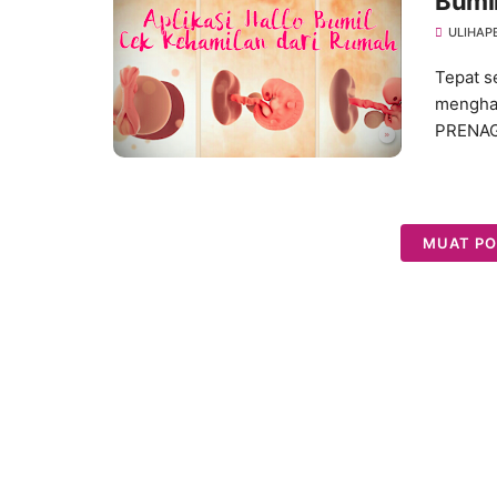
Bumi
ULIHAP
Tepat s
menghad
PRENAG
MUAT PO