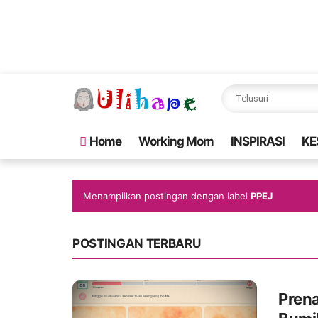
Home
Working Mom
INSPIRASI
KE
Menampilkan postingan dengan label
PPEJ
POSTINGAN TERBARU
Prena