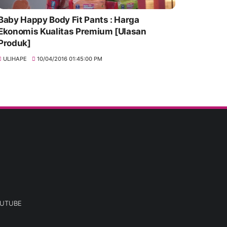
Baby Happy Body Fit Pants : Harga
Ekonomis Kualitas Premium [Ulasan
Produk]
ULIHAPE
10/04/2016 01:45:00 PM
UTUBE