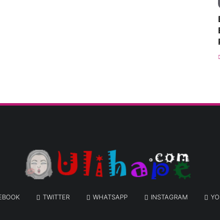
EBOOK
TWITTER
WHATSAPP
INSTAGRAM
YO