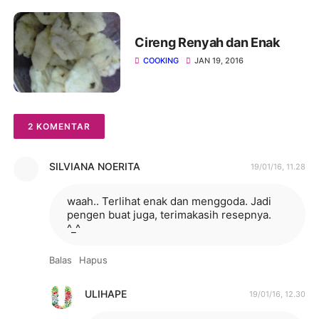
Cireng Renyah dan Enak
COOKING
JAN 19, 2016
2 KOMENTAR
SILVIANA NOERITA
19/01/16, 11.28
waah.. Terlihat enak dan menggoda. Jadi
pengen buat juga, terimakasih resepnya.
^_^
Balas
Hapus
ULIHAPE
19/01/16, 12.30