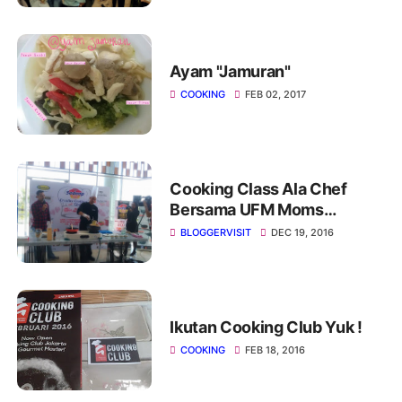
Ayam "Jamuran"
COOKING
FEB 02, 2017
Cooking Class Ala Chef
Bersama UFM Moms
Community #MomsDayOut
BLOGGERVISIT
DEC 19, 2016
Ikutan Cooking Club Yuk !
COOKING
FEB 18, 2016