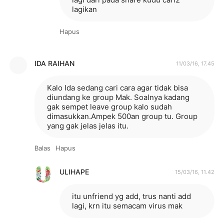
lagikan
Hapus
IDA RAIHAN
11/03/16, 17.45
Kalo Ida sedang cari cara agar tidak bisa
diundang ke group Mak. Soalnya kadang
gak sempet leave group kalo sudah
dimasukkan.Ampek 500an group tu. Group
yang gak jelas jelas itu.
Balas
Hapus
ULIHAPE
15/03/16, 11.42
itu unfriend yg add, trus nanti add
lagi, krn itu semacam virus mak