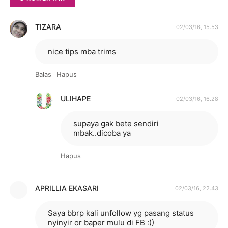
TIZARA
02/03/16, 15.53
nice tips mba trims
Balas
Hapus
ULIHAPE
02/03/16, 16.28
supaya gak bete sendiri
mbak..dicoba ya
Hapus
APRILLIA EKASARI
02/03/16, 22.43
Saya bbrp kali unfollow yg pasang status
nyinyir or baper mulu di FB :))