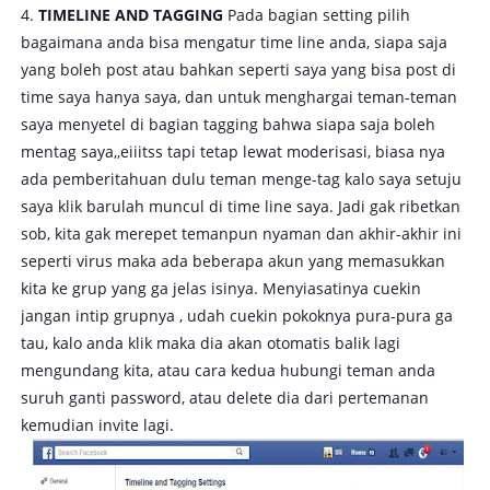
4.
TIMELINE AND TAGGING
Pada bagian setting pilih
bagaimana anda bisa mengatur time line anda, siapa saja
yang boleh post atau bahkan seperti saya yang bisa post di
time saya hanya saya, dan untuk menghargai teman-teman
saya menyetel di bagian tagging bahwa siapa saja boleh
mentag saya,,eiiitss tapi tetap lewat moderisasi, biasa nya
ada pemberitahuan dulu teman menge-tag kalo saya setuju
saya klik barulah muncul di time line saya. Jadi gak ribetkan
sob, kita gak merepet temanpun nyaman dan akhir-akhir ini
seperti virus maka ada beberapa akun yang memasukkan
kita ke grup yang ga jelas isinya. Menyiasatinya cuekin
jangan intip grupnya , udah cuekin pokoknya pura-pura ga
tau, kalo anda klik maka dia akan otomatis balik lagi
mengundang kita, atau cara kedua hubungi teman anda
suruh ganti password, atau delete dia dari pertemanan
kemudian invite lagi.