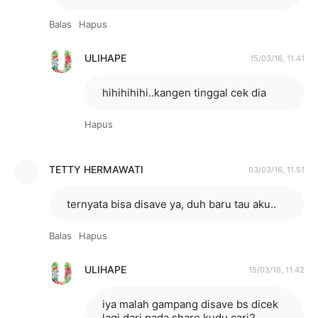
Balas
Hapus
ULIHAPE
15/03/16, 11.41
hihihihihi..kangen tinggal cek dia
Hapus
TETTY HERMAWATI
03/03/16, 11.51
ternyata bisa disave ya, duh baru tau aku..
Balas
Hapus
ULIHAPE
15/03/16, 11.42
iya malah gampang disave bs dicek
lagi dari pada share kudu cari2