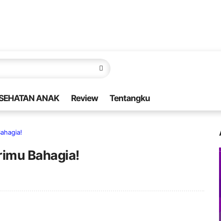
SEHATAN ANAK
Review
Tentangku
ahagia!
rimu Bahagia!