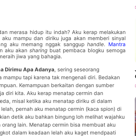
an merasa hidup itu indah? Aku kerap melakukan
aku mampu dan diriku juga akan memberi sinyal
ang aku memang nggak sanggup
handle
.
Mantra
an aku akan
sharing
buat pembaca blogku semoga
meraih jiwa yang bahagia.
ma Dirimu Apa Adanya
, sering seseorang
 mampu tapi karena tak mengenali diri. Bedakan
mpuan. Kemampuan berkaitan dengan sumber
aja diri kita. Aku kerap menatap cermin dan
eda, misal ketika aku menatap diriku di dalam
 lelah, pernah aku menatap cermin (kaca spion) di
ian detik aku bahkan bingung loh melihat wajahku
ah orang lain. Menatap cermin bisa membuat aku
angkot dalam keadaan lelah aku kaget mendpaati