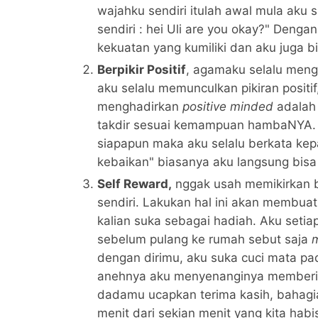
wajahku sendiri itulah awal mula aku 
sendiri : hei Uli are you okay?" Denga
kekuatan yang kumiliki dan aku juga
Berpikir Positif
, agamaku selalu meng
aku selalu memunculkan pikiran posit
menghadirkan
positive minded
adalah 
takdir sesuai kemampuan hambaNYA. K
siapapun maka aku selalu berkata kepad
kebaikan" biasanya aku langsung bisa
Self Reward,
nggak usah memikirkan be
sendiri. Lakukan hal ini akan membuat
kalian suka sebagai hadiah. Aku setia
sebelum pulang ke rumah sebut saja
dengan dirimu, aku suka cuci mata pad
anehnya aku menyenanginya memberi wa
dadamu ucapkan terima kasih, bahagia
menit dari sekian menit yang kita ha