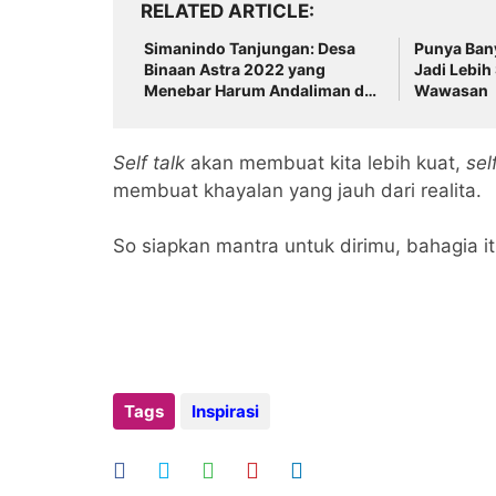
RELATED ARTICLE
Simanindo Tanjungan: Desa
Punya Bany
Binaan Astra 2022 yang
Jadi Lebih
Menebar Harum Andaliman dan
Wawasan
Kopi Samosir ke Dunia
Self talk
akan membuat kita lebih kuat,
sel
membuat khayalan yang jauh dari realita.
So siapkan mantra untuk dirimu, bahagia it
Tags
Inspirasi