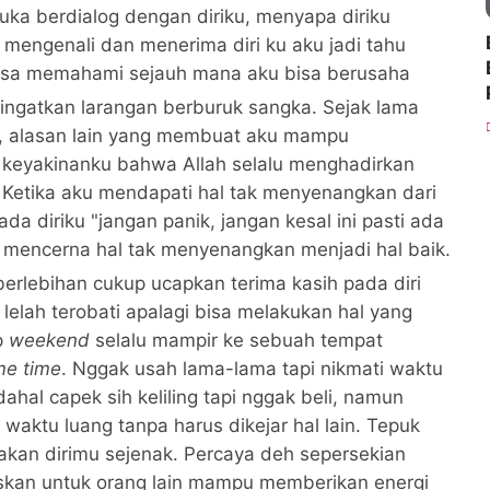
suka berdialog dengan diriku, menyapa diriku
n mengenali dan menerima diri ku aku jadi tahu
 bisa memahami sejauh mana aku bisa berusaha
ingatkan larangan berburuk sangka. Sejak lama
if, alasan lain yang membuat aku mampu
keyakinanku bahwa Allah selalu menghadirkan
etika aku mendapati hal tak menyenangkan dari
a diriku "jangan panik, jangan kesal ini pasti ada
 mencerna hal tak menyenangkan menjadi hal baik.
rlebihan cukup ucapkan terima kasih pada diri
 lelah terobati apalagi bisa melakukan hal yang
p
weekend
selalu mampir ke sebuah tempat
me time
. Nggak usah lama-lama tapi nikmati waktu
ahal capek sih keliling tapi nggak beli, namun
ktu luang tanpa harus dikejar hal lain. Tepuk
kan dirimu sejenak. Percaya deh sepersekian
biskan untuk orang lain mampu memberikan energi