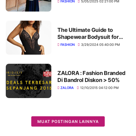
Terlihat Langsing
FASHION
5/05/2025 02:21:00 PM
The Ultimate Guide to
Shapewear Bodysuit for
Every Season
FASHION
3/29/2024 05:40:00 PM
ZALORA : Fashion Branded
Di Bandrol Diskon > 50%
ZALORA
12/10/2015 04:12:00 PM
MUAT POSTINGAN LAINNYA