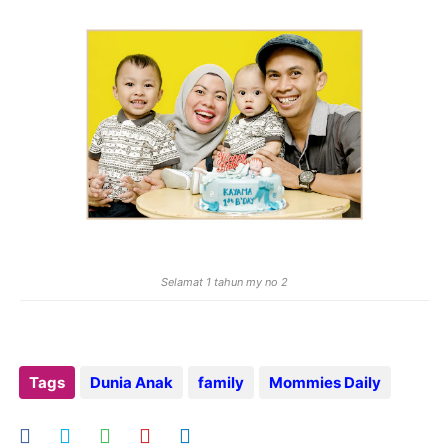
Selamat 1 tahun my no 2
Tags
Dunia Anak
family
Mommies Daily