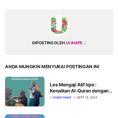
DIPOSTING OLEH
ULIHAPE
ANDA MUNGKIN MENYUKAI POSTINGAN INI
Les Mengaji Alif Iqra :
Kenalkan Al-Quran dengan
Metode Kreatif dan
DUNIA ANAK
SEPT 13, 2024
Menyenangkan