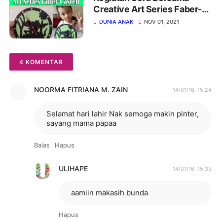
Creative Art Series Faber-
Castell
DUNIA ANAK
NOV 01, 2021
4 KOMENTAR
NOORMA FITRIANA M. ZAIN
14/01/16, 15.24
Selamat hari lahir Nak semoga makin pinter,
sayang mama papaa
Balas
Hapus
ULIHAPE
14/01/16, 15.33
aamiin makasih bunda
Hapus