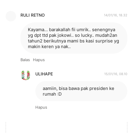
RULI RETNO
14/01/16, 18.32
Kayama... barakallah fii umrik.. senengnya
yg dpt ttd pak jokowi.. so lucky.. mudah2an
tahun2 berikutnya mami bs kasi surprise yg
makin keren ya nak..
Balas
Hapus
ULIHAPE
15/01/16, 08.10
aamiin, bisa bawa pak presiden ke
rumah :D
Hapus