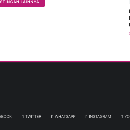
STINGAN LAINNYA
EBOOK
TWITTER
WHATSAPP
INSTAGRAM
YO