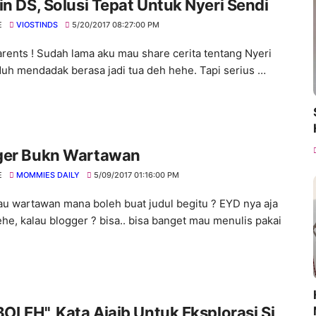
Viostin DS, Solusi Tepat Untuk Nyeri Sendi
E
VIOSTINDS
5/20/2017 08:27:00 PM
arents ! Sudah lama aku mau share cerita tentang Nyeri
duh mendadak berasa jadi tua deh hehe. Tapi serius …
ger Bukn Wartawan
E
MOMMIES DAILY
5/09/2017 01:16:00 PM
au wartawan mana boleh buat judul begitu ? EYD nya aja
ehe, kalau blogger ? bisa.. bisa banget mau menulis pakai
BOLEH", Kata Ajaib Untuk Eksplorasi Si