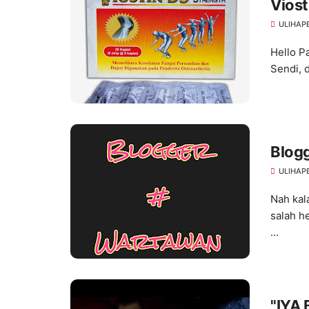
ULIHAP
Hello P
Sendi, 
Blog
ULIHAP
Nah kal
salah h
…
"IYA 