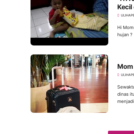
Keci
ULIHAP
Hi Moms
hujan ?
Mom o
ULIHAP
Sewaktu
dinas i
menjad