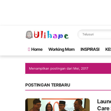
Home
Working Mom
INSPIRASI
KE
Menampilkan postingan dari Mei, 2017
POSTINGAN TERBARU
Laun
Care 