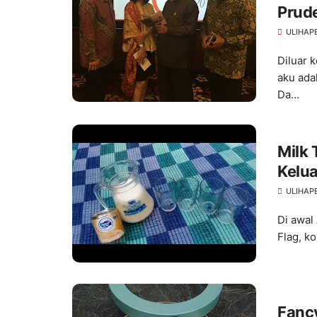
Prude
ULIHAP
Diluar 
aku ada
Da…
Milk 
Kelu
ULIHAP
Di awal
Flag, k
Fancy