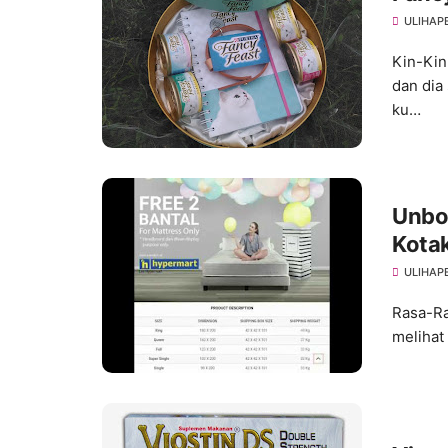
ULIHAP
Kin-Kin
dan dia
ku…
Unbo
Kota
ULIHAP
Rasa-Ra
melihat