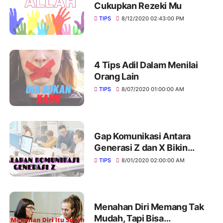
Cukupkan Rezeki Mu
TIPS
8/12/2020 02:43:00 PM
4 Tips Adil Dalam Menilai
Orang Lain
TIPS
8/07/2020 01:00:00 AM
Gap Komunikasi Antara
Generasi Z dan X Bikin
Suasana Kerja Tak Nyaman
TIPS
8/01/2020 02:00:00 AM
Menahan Diri Memang Tak
Mudah, Tapi Bisa