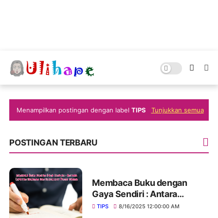
Menampilkan postingan dengan label
TIPS
Tunjukkan semua
POSTINGAN TERBARU
Membaca Buku dengan
Gaya Sendiri : Antara
Lipatan Halaman dan
TIPS
8/16/2025 12:00:00 AM
Highlight Penuh Warna