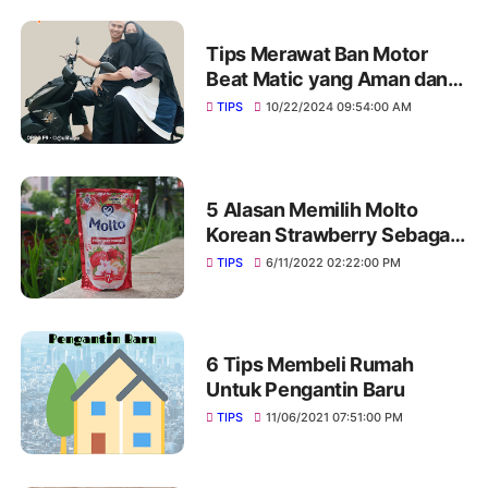
Tips Merawat Ban Motor
Beat Matic yang Aman dan
Nyaman, Planet Ban
TIPS
10/22/2024 09:54:00 AM
Tempatnya
5 Alasan Memilih Molto
Korean Strawberry Sebagai
Pewangi Pakaian Favorit
TIPS
6/11/2022 02:22:00 PM
6 Tips Membeli Rumah
Untuk Pengantin Baru
TIPS
11/06/2021 07:51:00 PM