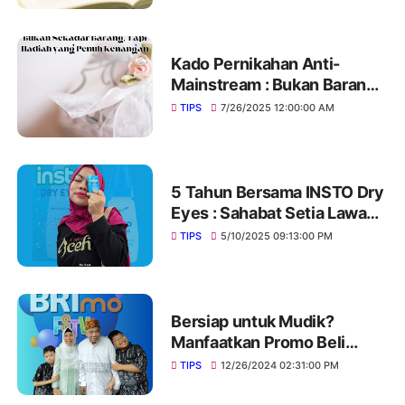
Kado Pernikahan Anti-
Mainstream : Bukan Barang
Mahal, Tapi Kenangan yang
TIPS
7/26/2025 12:00:00 AM
Kekal
5 Tahun Bersama INSTO Dry
Eyes : Sahabat Setia Lawan
Mata Keringku
TIPS
5/10/2025 09:13:00 PM
Bersiap untuk Mudik?
Manfaatkan Promo Beli
Tiket Pesawat Lewat BRImo!
TIPS
12/26/2024 02:31:00 PM